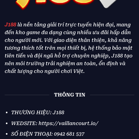
J188
là nền tảng giải trí trực tuyến hiện đại, mang
đến kho game đa dạng cùng nhiều ưu đãi hấp dẫn
cho người mới. Với giao diện thân thiện, khả năng
tương thích tốt trên mọi thiết bị, hệ thống bảo mật
tiên tiến và đội ngũ hỗ trợ chuyên nghiệp, J188 tạo
nên môi trường trải nghiệm an toàn, ổn định và
chất lượng cho người chơi Việt.
THÔNG TIN
THƯƠNG HIỆU: J188
WEDSITE: https://vaillancourt.io/
SỐ ĐIỆN THOẠI:
0942 681 537