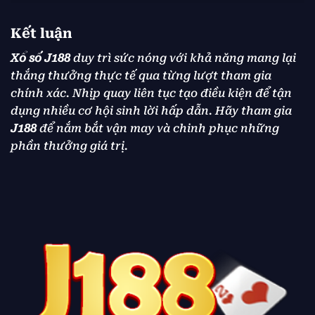
Kết luận
Xổ số J188
duy trì sức nóng với khả năng mang lại
thắng thưởng thực tế qua từng lượt tham gia
chính xác. Nhịp quay liên tục tạo điều kiện để tận
dụng nhiều cơ hội sinh lời hấp dẫn. Hãy tham gia
J188
để nắm bắt vận may và chinh phục những
phần thưởng giá trị.