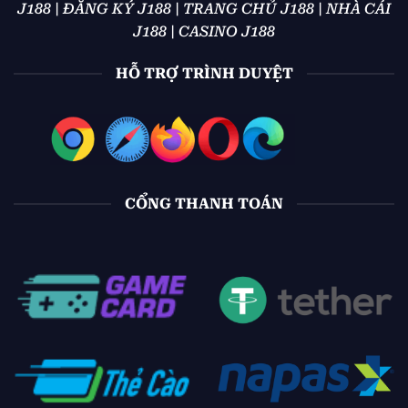
J188 | ĐĂNG KÝ J188 | TRANG CHỦ J188 | NHÀ CÁI
J188 | CASINO J188
HỖ TRỢ TRÌNH DUYỆT
CỔNG THANH TOÁN