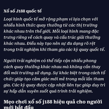
Xổ số J188 quốc tế
Loại hình quốc tế mở rộng phạm vi lựa chọn với
nhiều hình thức quay thưởng từ các thị trường
khác nhau trên thế giới. Mỗi loại hình mang đặc
trưng riêng về cách quay và cấu trúc giải thưởng
khác nhau. Điều này tạo nên sự đa dạng rõ rệt
trong trải nghiệm khi tham gia các kỳ quay quốc tế.
Người trải nghiệm có thể tiếp cận nhiều phong
cách quay thưởng khác nhau mà không cần thay
đổi môi trường sử dụng. Sự khác biệt trong cách tổ
chức giúp tạo cảm giác mới mẻ trong mỗi lần tham
gia. Các kỳ quay được cập nhật liên tục giúp duy trì
sự hấp dẫn xuyên suốt quá trình trải nghiệm.
Mẹo chơi xổ số j188 hiệu quả cho người
mới bắt đầu