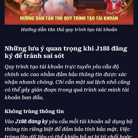
Hướng dẫn tân thủ quy trình tạo tài khoản
Những lưu ý quan trọng khi J188 đăng
ký để tránh sai sót
Quy trình tạo tài khoản trực tuyến yêu cầu độ
chính xác cao nhằm đảm bảo thông tin được xác
nhận nhanh chóng. Chỉ cần một sai lệch nhỏ cũng
có thể gây gián đoạn trong quá trình xác minh tài
khoản ban đầu.
Không trùng thông tin
Vào
J188 đăng ký
yêu cầu mỗi tài khoản sử dụng bộ
thông tin riêng biệt để đảm bảo tính bảo mật. Việc
trùng lặp dữ liệu có thể khiến hồ sơ bị từ chối hoặc