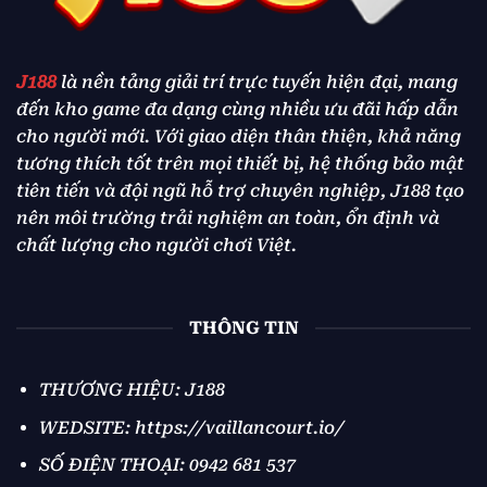
J188
là nền tảng giải trí trực tuyến hiện đại, mang
đến kho game đa dạng cùng nhiều ưu đãi hấp dẫn
cho người mới. Với giao diện thân thiện, khả năng
tương thích tốt trên mọi thiết bị, hệ thống bảo mật
tiên tiến và đội ngũ hỗ trợ chuyên nghiệp, J188 tạo
nên môi trường trải nghiệm an toàn, ổn định và
chất lượng cho người chơi Việt.
THÔNG TIN
THƯƠNG HIỆU: J188
WEDSITE: https://vaillancourt.io/
SỐ ĐIỆN THOẠI:
0942 681 537