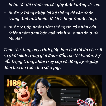
hoàn tất để tránh sai sót gây ảnh hưởng về sau.
Bước 5: Đăng nhập lại hệ thống để xác nhận
trạng thái tài khoản đã kích hoạt thành công.
Bước 6: Cập nhật thêm thông tin cá nhân cần
thiết nhằm đảm bảo quá trình sử dụng ổn định
lâu dài.
Thao tác đúng quy trình giúp hạn chế tối đa các rủi
ro phát sinh trong giai đoạn đầu tạo tài khoản. Sự
cẩn trọng trong khâu truy cập và đăng ký sẽ giúp
đảm bảo an toàn khi sử dụng.