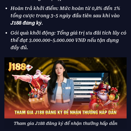
Hoàn trả khởi điểm: Mức hoàn từ 0,8% đến 1%
tổng cược trong 3-5 ngày đầu tiên sau khi vào
J188 đăng ký
.
Gói quà khởi động: Tổng giá trị ưu đãi tích lũy có
thể đạt 3.000.000-5.000.000 VNĐ nếu tận dụng
đầy đủ.
Tham gia J188 đăng ký để nhận thưởng hấp dẫn