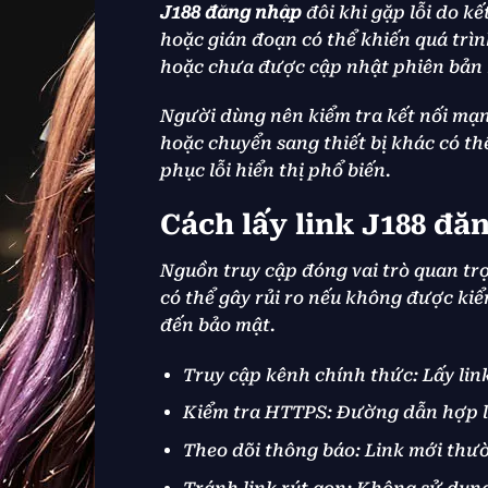
J188 đăng nhập
đôi khi gặp lỗi do k
hoặc gián đoạn có thể khiến quá trìn
hoặc chưa được cập nhật phiên bản
Người dùng nên kiểm tra kết nối mạn
hoặc chuyển sang thiết bị khác có th
phục lỗi hiển thị phổ biến.
Cách lấy link J188 đă
Nguồn truy cập đóng vai trò quan tr
có thể gây rủi ro nếu không được ki
đến bảo mật.
Truy cập kênh chính thức: Lấy lin
Kiểm tra HTTPS: Đường dẫn hợp lệ
Theo dõi thông báo: Link mới thườ