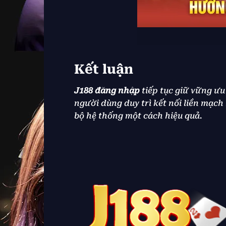
Kết luận
J188 đăng nhập
tiếp tục giữ vững ưu
người dùng duy trì kết nối liền mạc
bộ hệ thống một cách hiệu quả.