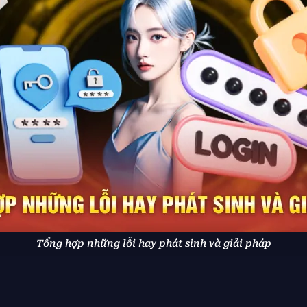
Tổng hợp những lỗi hay phát sinh và giải pháp