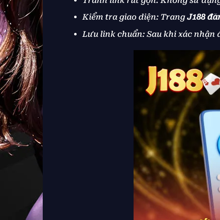
Tránh link rút gọn: Không sử dụng
Kiểm tra giao diện: Trang
J188 đă
Lưu link chuẩn: Sau khi xác nhận đ