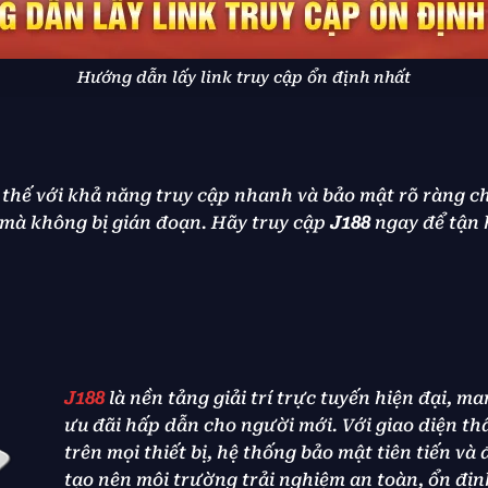
Hướng dẫn lấy link truy cập ổn định nhất
 thế với khả năng truy cập nhanh và bảo mật rõ ràng c
h mà không bị gián đoạn. Hãy truy cập
J188
ngay để tận 
J188
là nền tảng giải trí trực tuyến hiện đại,
ưu đãi hấp dẫn cho người mới. Với giao diện th
trên mọi thiết bị, hệ thống bảo mật tiên tiến và
tạo nên môi trường trải nghiệm an toàn, ổn địn