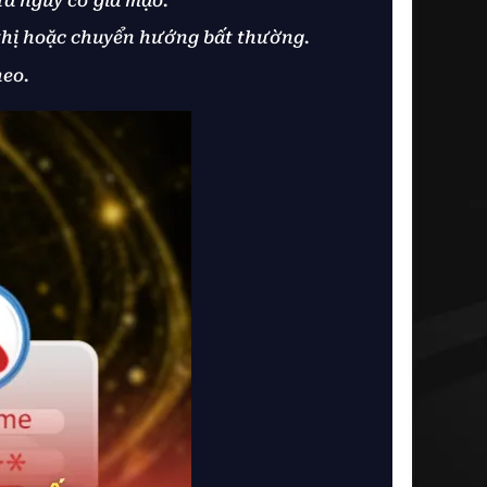
ứa nguy cơ giả mạo.
n thị hoặc chuyển hướng bất thường.
heo.