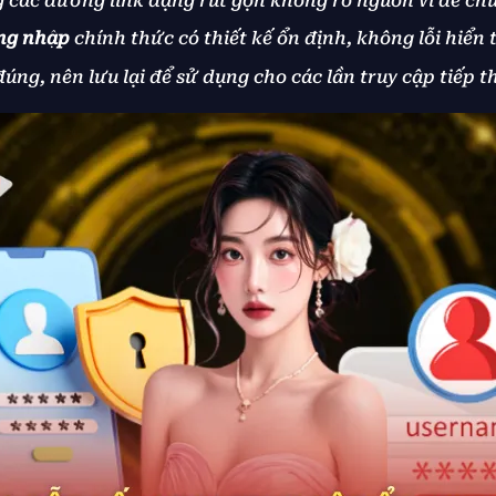
 các đường link dạng rút gọn không rõ nguồn vì dễ ch
ng nhập
chính thức có thiết kế ổn định, không lỗi hiể
úng, nên lưu lại để sử dụng cho các lần truy cập tiếp t