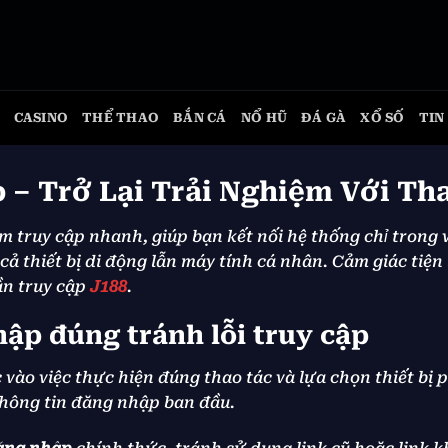
CASINO
THỂ THAO
BẮN CÁ
NỔ HŨ
ĐÁ GÀ
XỔ SỐ
TIN
 – Trở Lại Trải Nghiệm Với Th
 truy cập nhanh, giúp bạn kết nối hệ thống chỉ trong v
cả thiết bị di động lẫn máy tính cá nhân. Cảm giác tiện
lần truy cập
J188
.
ập đúng tránh lỗi truy cập
vào việc thực hiện đúng thao tác và lựa chọn thiết bị 
 thông tin đăng nhập ban đầu.