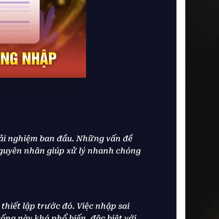
trải nghiệm ban đầu. Những vấn đề
 nguyên nhân giúp xử lý nhanh chóng
thiết lập trước đó. Việc nhập sai
uống này khá phổ biến, đặc biệt với