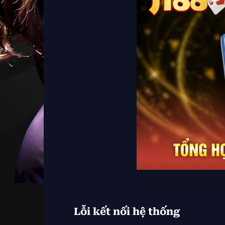
Lỗi kết nối hệ thống