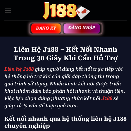
Bỏ
qua
nội
dung
ĐĂNG NHẬP
ĐĂNG KÝ
Liên Hệ J188 – Kết Nối Nhanh
Trong 30 Giây Khi Cần Hỗ Trợ
Liên hệ J188
giúp người dùng kết nối trực tiếp với
hệ thống hỗ trợ khi cần giải đáp thông tin trong
quá trình sử dụng. Nhiều kênh kết nối được triển
khai nhằm đảm bảo phản hồi nhanh và thuận tiện.
Việc lựa chọn đúng phương thức kết nối
J188
sẽ
giúp xử lý vấn đề hiệu quả hơn.
Kết nối nhanh qua hệ thống liên hệ J188
chuyên nghiệp