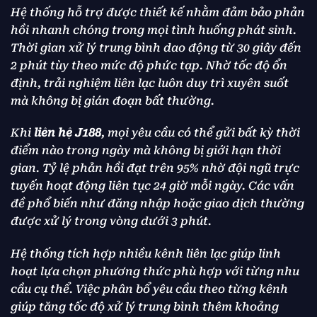
Hệ thống hỗ trợ được thiết kế nhằm đảm bảo phản
hồi nhanh chóng trong mọi tình huống phát sinh.
Thời gian xử lý trung bình dao động từ 30 giây đến
2 phút tùy theo mức độ phức tạp. Nhờ tốc độ ổn
định, trải nghiệm liên lạc luôn duy trì xuyên suốt
mà không bị gián đoạn bất thường.
Khi
liên hệ J188
, mọi yêu cầu có thể gửi bất kỳ thời
điểm nào trong ngày mà không bị giới hạn thời
gian. Tỷ lệ phản hồi đạt trên 95% nhờ đội ngũ trực
tuyến hoạt động liên tục 24 giờ mỗi ngày. Các vấn
đề phổ biến như đăng nhập hoặc giao dịch thường
được xử lý trong vòng dưới 3 phút.
Hệ thống tích hợp nhiều kênh liên lạc giúp linh
hoạt lựa chọn phương thức phù hợp với từng nhu
cầu cụ thể. Việc phân bổ yêu cầu theo từng kênh
giúp tăng tốc độ xử lý trung bình thêm khoảng