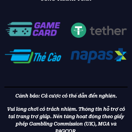
Cảnh báo: Cá cược có thể dẫn đến nghiện.
Vui lòng chơi có trách nhiệm. Thông tin hỗ trợ có
tại trang trợ giúp. Nền tảng hoạt động theo giấy
phép Gambling Commission (UK), MGA và
PAGCOR.