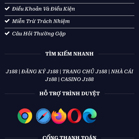
Điều Khoản Và Điều Kiện
Miễn Trừ Trách Nhiệm
Câu Hỏi Thường Gặp
TÌM KIẾM NHANH
J188 | ĐĂNG KÝ J188 | TRANG CHỦ J188 | NHÀ CÁI
J188 | CASINO J188
HỖ TRỢ TRÌNH DUYỆT
CỔNG THANH TOÁN