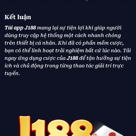
Kết luận
Tải app J188
mang lại sự tiện lợi khi giúp người
dùng truy cập hệ thống một cách nhanh chóng
trên thiết bị cá nhân. Khi đã có phần mềm cược,
bạn có thể linh hoạt trải nghiệm bất cứ lúc nào. Tải
ngay ứng dụng cược của
J188
để tận hưởng sự tiện
ích và chủ động trong từng thao tác giải trí trực
tuyến.