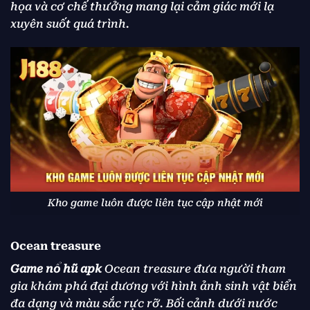
họa và cơ chế thưởng mang lại cảm giác mới lạ
xuyên suốt quá trình.
Kho game luôn được liên tục cập nhật mới
Ocean treasure
Game nổ hũ apk
Ocean treasure đưa người tham
gia khám phá đại dương với hình ảnh sinh vật biển
đa dạng và màu sắc rực rỡ. Bối cảnh dưới nước