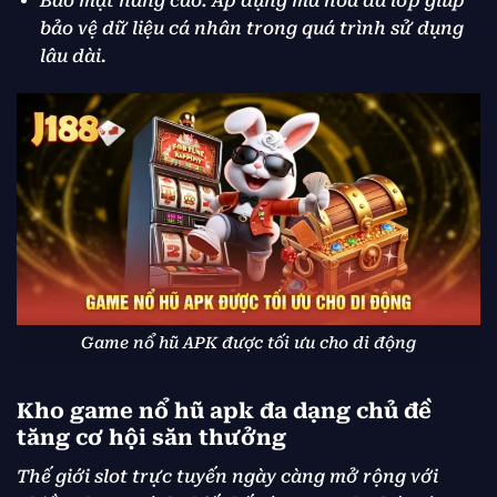
Bảo mật nâng cao: Áp dụng mã hóa đa lớp giúp
bảo vệ dữ liệu cá nhân trong quá trình sử dụng
lâu dài.
Game nổ hũ APK được tối ưu cho di động
Kho game nổ hũ apk đa dạng chủ đề
tăng cơ hội săn thưởng
Thế giới slot trực tuyến ngày càng mở rộng với