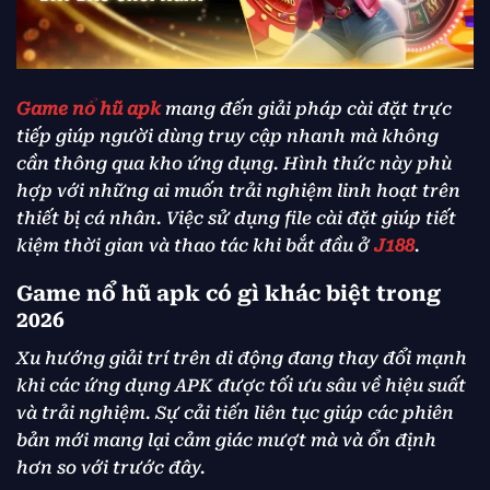
Game nổ hũ apk
mang đến giải pháp cài đặt trực
tiếp giúp người dùng truy cập nhanh mà không
cần thông qua kho ứng dụng. Hình thức này phù
hợp với những ai muốn trải nghiệm linh hoạt trên
thiết bị cá nhân. Việc sử dụng file cài đặt giúp tiết
kiệm thời gian và thao tác khi bắt đầu ở
J188
.
Game nổ hũ apk có gì khác biệt trong
2026
Xu hướng giải trí trên di động đang thay đổi mạnh
khi các ứng dụng APK được tối ưu sâu về hiệu suất
và trải nghiệm. Sự cải tiến liên tục giúp các phiên
bản mới mang lại cảm giác mượt mà và ổn định
hơn so với trước đây.