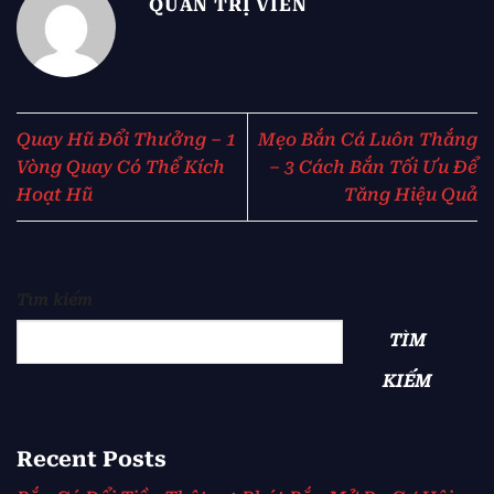
QUẢN TRỊ VIÊN
Quay Hũ Đổi Thưởng – 1
Mẹo Bắn Cá Luôn Thắng
Vòng Quay Có Thể Kích
– 3 Cách Bắn Tối Ưu Để
Hoạt Hũ
Tăng Hiệu Quả
Tìm kiếm
TÌM
KIẾM
Recent Posts