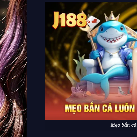
Mẹo bắn cá 