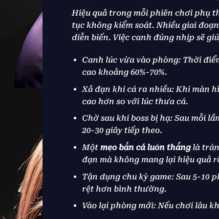
Hiệu quả trong mỗi phiên chơi phụ th
tục không kiểm soát. Nhiều giai đoạn
diễn biến. Việc canh đúng nhịp sẽ gi
Canh lúc vừa vào phòng: Thời điểm 
cao khoảng 60%-70%.
Xả đạn khi cá ra nhiều: Khi màn hì
cao hơn so với lúc thưa cá.
Chờ sau khi boss bị hạ: Sau mỗi lầ
20-30 giây tiếp theo.
Một
mẹo bắn cá luôn thắng
là trán
đạn mà không mang lại hiệu quả rõ
Tận dụng chu kỳ game: Sau 5-10 ph
rệt hơn bình thường.
Vào lại phòng mới: Nếu chơi lâu 