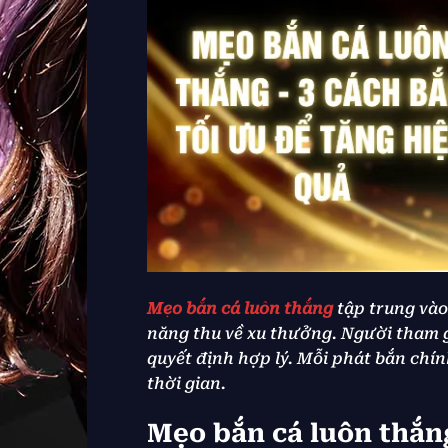
Mẹo bắn cá luôn thắng
tập trung vào
năng thu về xu thưởng. Người tham g
quyết định hợp lý. Mỗi phát bắn chí
thời gian.
Mẹo bắn cá luôn thắn