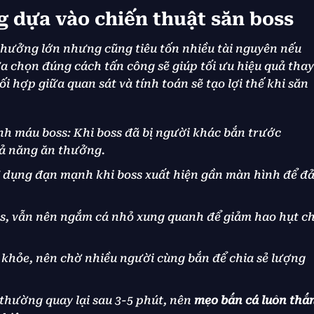
g dựa vào chiến thuật săn boss
 thưởng lớn nhưng cũng tiêu tốn nhiều tài nguyên nếu
ựa chọn đúng cách tấn công sẽ giúp tối ưu hiệu quả thay
 hợp giữa quan sát và tính toán sẽ tạo lợi thế khi săn
nh máu boss: Khi boss đã bị người khác bắn trước
hả năng ăn thưởng.
ử dụng đạn mạnh khi boss xuất hiện gần màn hình để đ
ss, vẫn nên ngắm cá nhỏ xung quanh để giảm hao hụt ch
 khỏe, nên chờ nhiều người cùng bắn để chia sẻ lượng
 thường quay lại sau 3-5 phút, nên
mẹo bắn cá luôn thắ