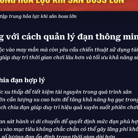
tập trung hỏa lực khi săn boss lớn
g với cách quản lý đạn thông mi
ộc vào may mắn mà còn yêu cầu chiến thuật sử dụng tài
giúp duy trì thời gian chơi lâu hơn và tối ưu khả năng s
hia đạn hợp lý
xu thấp để tiết kiệm tài nguyên trong quá trình săn
 lớn cần lượng xu cao hơn để tăng khả năng hạ gục tron
ch chia đạn giúp duy trì hiệu quả xuyên suốt phiên chơi
n sát hành vi di chuyển để quyết định mức đạn phù h
xu vào mục tiêu không chắc chắn có thể gây lãng phí kh
ì số lượng đạn ổn định trong thời gian dài hơn.