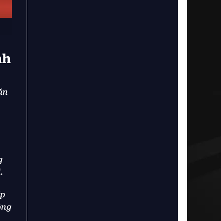
nh
ăn
g
.
ợp
ông