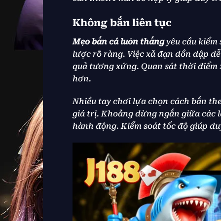
Không bắn liên tục
Mẹo bắn cá luôn thắng
yêu cầu kiểm s
lược rõ ràng. Việc xả đạn dồn dập d
quả tương xứng. Quan sát thời điểm x
hơn.
Nhiều tay chơi lựa chọn cách bắn the
giá trị. Khoảng dừng ngắn giữa các l
hành động. Kiểm soát tốc độ giúp duy