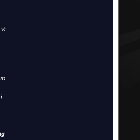
 vì
ảm
i
ng