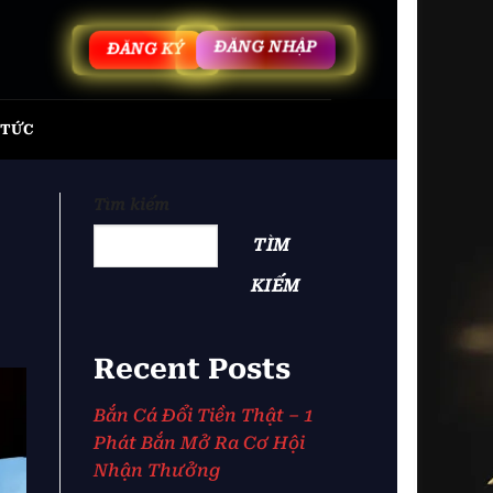
ĐĂNG NHẬP
ĐĂNG KÝ
 TỨC
Tìm kiếm
TÌM
KIẾM
Recent Posts
Bắn Cá Đổi Tiền Thật – 1
Phát Bắn Mở Ra Cơ Hội
Nhận Thưởng