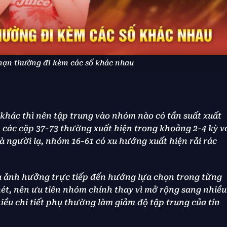
nạn thường đi kèm các số khác nhau
khác thì nên tập trung vào nhóm nào có tần suất xuất
 các cặp 37-73 thường xuất hiện trong khoảng 2-4 kỳ v
à người lạ, nhóm 16-61 có xu hướng xuất hiện rải rác
lạ ảnh hưởng trực tiếp đến hướng lựa chọn trong từng
nét, nên ưu tiên nhóm chính thay vì mở rộng sang nhiều
ều chi tiết phụ thường làm giảm độ tập trung của tín