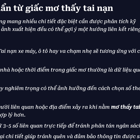
ẩn từ giấc mơ thấy tai nạn
g mang nhiều chi tiết đặc biệt cần được phân tích kỹ
 ảnh xuất hiện đều có thể gợi ý một hướng liên kết riên
 Tai nạn xe máy, ô tô hay va chạm nhẹ sẽ tương ứng với 
ố nhà hoặc thời điểm trong giấc mơ thường là dữ liệu q
y nghiêm trọng có thể ảnh hưởng đến cách chọn số th
người liên quan hoặc địa điểm xảy ra khi nằm
mơ thấy tai
ợp lý hơn.
 3-5 số liên quan trực tiếp để tránh phân tán ngân sác
 lại chi tiết giúp tránh quên và đảm bảo thông tin được 