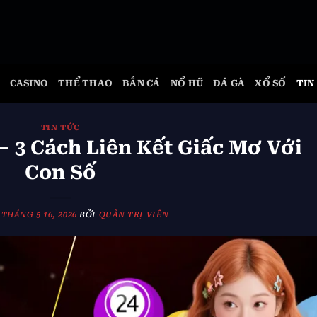
CASINO
THỂ THAO
BẮN CÁ
NỔ HŨ
ĐÁ GÀ
XỔ SỐ
TIN
TIN TỨC
– 3 Cách Liên Kết Giấc Mơ Với
Con Số
O
THÁNG 5 16, 2026
BỞI
QUẢN TRỊ VIÊN