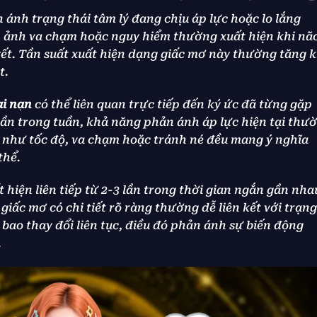
ánh trạng thái tâm lý đang chịu áp lực hoặc lo lắng
h ảnh va chạm hoặc nguy hiểm thường xuất hiện khi nã
yết. Tần suất xuất hiện dạng giấc mơ này thường tăng k
t.
ai nạn
có thể liên quan trực tiếp đến ký ức đã từng gặp
 lần trong tuần, khả năng phản ánh áp lực hiện tại thư
 như tốc độ, va chạm hoặc tránh né đều mang ý nghĩa
thể.
 hiện liên tiếp từ 2-3 lần trong thời gian ngắn gần nha
giấc mơ có chi tiết rõ ràng thường dễ liên kết với trạng
 bao thay đổi liên tục, điều đó phản ánh sự biến động
.