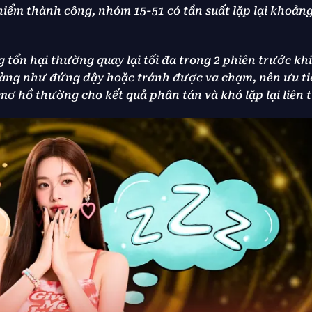
hiểm thành công, nhóm 15-51 có tần suất lặp lại khoảng
tổn hại thường quay lại tối đa trong 2 phiên trước khi
õ ràng như đứng dậy hoặc tránh được va chạm, nên ưu t
 hồ thường cho kết quả phân tán và khó lặp lại liên t