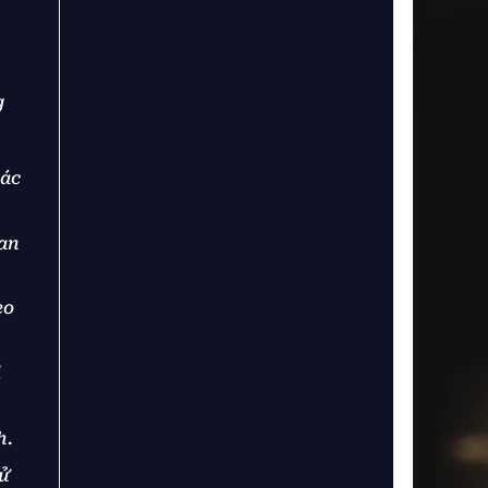
g
các
uan
eo
h.
sử