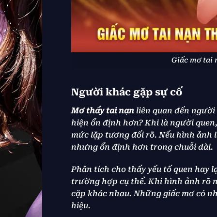
Giấc mơ tai 
Người khác gặp sự cố
Mơ thấy tai nạn
liên quan đến người 
hiện ổn định hơn? Khi là người quen,
mức lặp tương đối rõ. Nếu hình ảnh l
nhưng ổn định hơn trong chuỗi dài.
Phân tích cho thấy yếu tố quen hay 
trường hợp cụ thể. Khi hình ảnh rõ 
cặp khác nhau. Những giấc mơ có nhi
hiệu.