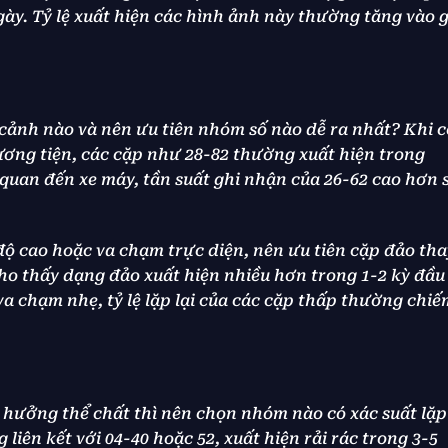
ày. Tỷ lệ xuất hiện các hình ảnh này thường tăng vào g
cảnh nào và nên ưu tiên nhóm số nào dễ ra nhất? Khi c
ơng tiện, các cặp như 28-82 thường xuất hiện trong
 quan đến xe máy, tần suất ghi nhận của 26-62 cao hơn 
 độ cao hoặc va chạm trực diện, nên ưu tiên cặp đảo tha
cho thấy dạng đảo xuất hiện nhiều hơn trong 1-2 kỳ đầu
 va chạm nhẹ, tỷ lệ lặp lại của các cặp thấp thường chiế
hưởng thể chất thì nên chọn nhóm nào có xác suất lặp
iên kết với 04-40 hoặc 52, xuất hiện rải rác trong 3-5