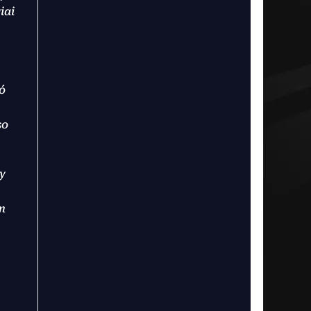
iai
ó
so
y
m