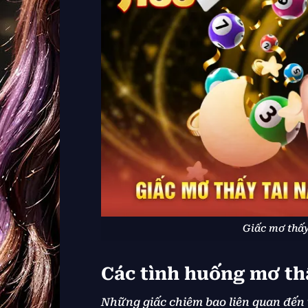
Giấc mơ thấy
Các tình huống mơ th
Những giấc chiêm bao liên quan đến 